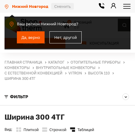
Нижний Новгород
Сменить
0 позиций
0
Ваш регион Нижний Новгород?
0 ₽
Да, верно
Нет, другой
КАТАЛОГ
КОНСУЛЬТАЦИЯ
ГЛАВНАЯ СТРАНИЦА
КАТАЛОГ
ОТОПИТЕЛЬНЫЕ ПРИБОРЫ
КОНВЕКТОРЫ
ВНУТРИПОЛЬНЫЕ КОНВЕКТОРЫ
С ЕСТЕСТВЕННОЙ КОНВЕКЦИЕЙ
VITRON
ВЫСОТА 110
ШИРИНА 300 4ТГ
ФИЛЬТР
Ширина 300 4ТГ
Вид:
Плиткой
Строчкой
Таблицей