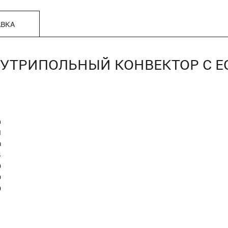
АВКА
, ВНУТРИПОЛЬНЫЙ КОНВЕКТОР С
n
Я
я
4
0
0
0