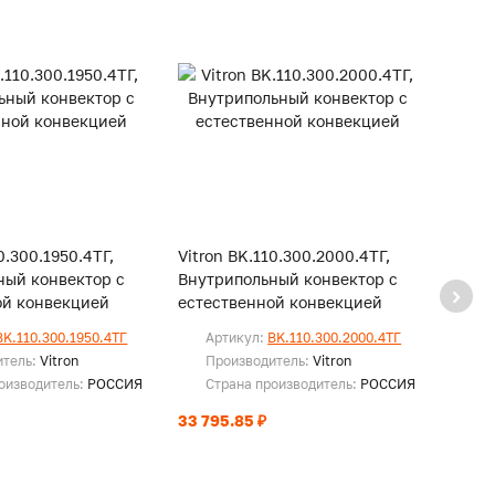
0.300.1950.4ТГ,
Vitron BK.110.300.2000.4ТГ,
Vitro
ный конвектор с
Внутрипольный конвектор с
Внутр
ой конвекцией
естественной конвекцией
есте
BK.110.300.1950.4ТГ
Артикул:
BK.110.300.2000.4ТГ
Ар
итель:
Vitron
Производитель:
Vitron
Пр
оизводитель:
РОССИЯ
Страна производитель:
РОССИЯ
Ст
33 795.85 ₽
34 47