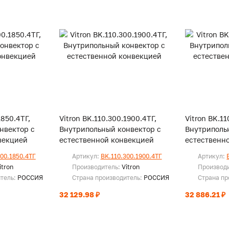
1850.4ТГ,
Vitron BK.110.300.1900.4ТГ,
Vitron BK.11
нвектор с
Внутрипольный конвектор с
Внутриполь
векцией
естественной конвекцией
естественн
300.1850.4ТГ
Артикул:
BK.110.300.1900.4ТГ
Артикул:
itron
Производитель:
Vitron
Производ
итель:
РОССИЯ
Страна производитель:
РОССИЯ
Страна пр
32 129.98 ₽
32 886.21 ₽