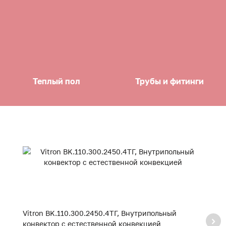
Теплый пол
Трубы и фитинги
Vitron BK.110.300.2450.4ТГ, Внутрипольный
Vi
конвектор с естественной конвекцией
к