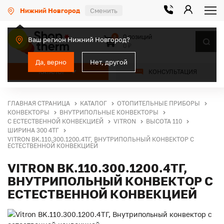
Нижний Новгород
Сменить
0 позиций
0
Ваш регион Нижний Новгород?
0 ₽
Да, верно
Нет, другой
КАТАЛОГ
КОНСУЛЬТАЦИЯ
ГЛАВНАЯ СТРАНИЦА
КАТАЛОГ
ОТОПИТЕЛЬНЫЕ ПРИБОРЫ
КОНВЕКТОРЫ
ВНУТРИПОЛЬНЫЕ КОНВЕКТОРЫ
С ЕСТЕСТВЕННОЙ КОНВЕКЦИЕЙ
VITRON
ВЫСОТА 110
ШИРИНА 300 4ТГ
VITRON BK.110.300.1200.4ТГ, ВНУТРИПОЛЬНЫЙ КОНВЕКТОР С
ЕСТЕСТВЕННОЙ КОНВЕКЦИЕЙ
VITRON BK.110.300.1200.4ТГ,
ВНУТРИПОЛЬНЫЙ КОНВЕКТОР С
ЕСТЕСТВЕННОЙ КОНВЕКЦИЕЙ