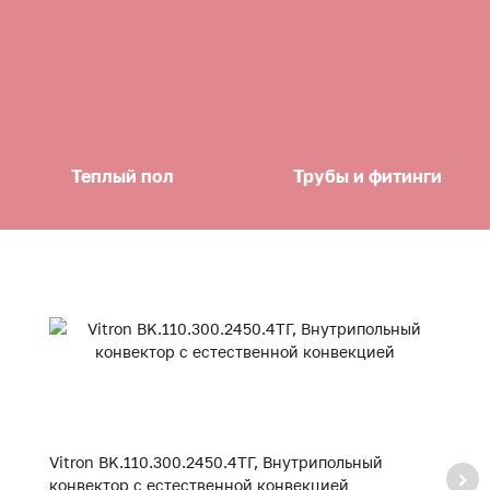
Теплый пол
Трубы и фитинги
Vitron BK.110.300.2450.4ТГ, Внутрипольный
Vi
конвектор с естественной конвекцией
к