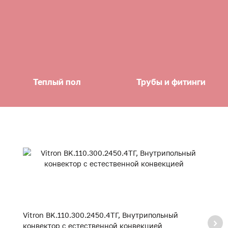
Теплый пол
Трубы и фитинги
Vitron BK.110.300.2450.4ТГ, Внутрипольный
Vi
конвектор с естественной конвекцией
к