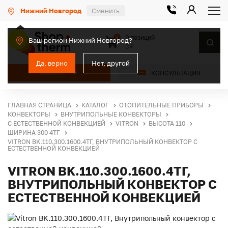
Нижний Новгород
Сменить
0 позиций
0
Ваш регион Нижний Новгород?
0 ₽
Да, верно
Нет, другой
КАТАЛОГ
КОНСУЛЬТАЦИЯ
ГЛАВНАЯ СТРАНИЦА
КАТАЛОГ
ОТОПИТЕЛЬНЫЕ ПРИБОРЫ
КОНВЕКТОРЫ
ВНУТРИПОЛЬНЫЕ КОНВЕКТОРЫ
С ЕСТЕСТВЕННОЙ КОНВЕКЦИЕЙ
VITRON
ВЫСОТА 110
ШИРИНА 300 4ТГ
VITRON BK.110.300.1600.4ТГ, ВНУТРИПОЛЬНЫЙ КОНВЕКТОР С
ЕСТЕСТВЕННОЙ КОНВЕКЦИЕЙ
VITRON BK.110.300.1600.4ТГ,
ВНУТРИПОЛЬНЫЙ КОНВЕКТОР С
ЕСТЕСТВЕННОЙ КОНВЕКЦИЕЙ