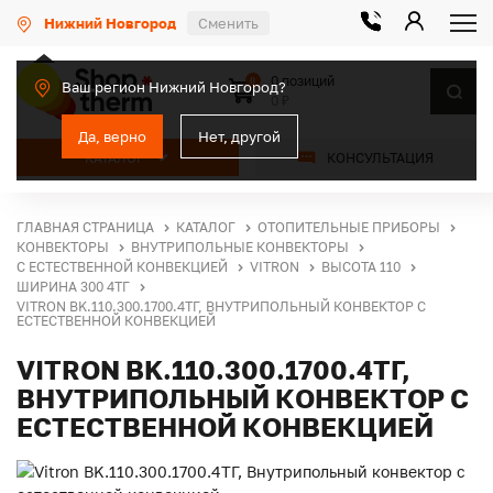
Нижний Новгород
Сменить
0 позиций
0
Ваш регион Нижний Новгород?
0 ₽
Да, верно
Нет, другой
КАТАЛОГ
КОНСУЛЬТАЦИЯ
ГЛАВНАЯ СТРАНИЦА
КАТАЛОГ
ОТОПИТЕЛЬНЫЕ ПРИБОРЫ
КОНВЕКТОРЫ
ВНУТРИПОЛЬНЫЕ КОНВЕКТОРЫ
С ЕСТЕСТВЕННОЙ КОНВЕКЦИЕЙ
VITRON
ВЫСОТА 110
ШИРИНА 300 4ТГ
VITRON BK.110.300.1700.4ТГ, ВНУТРИПОЛЬНЫЙ КОНВЕКТОР С
ЕСТЕСТВЕННОЙ КОНВЕКЦИЕЙ
VITRON BK.110.300.1700.4ТГ,
ВНУТРИПОЛЬНЫЙ КОНВЕКТОР С
ЕСТЕСТВЕННОЙ КОНВЕКЦИЕЙ