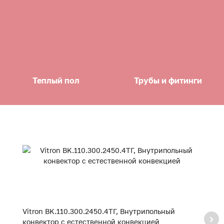
Теплый пол
Трубы и фитинги
Vitron BK.110.300.2450.4ТГ, Внутрипольный
Vi
конвектор с естественной конвекцией
к