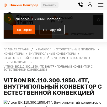
Нижний Новгород
Сменить
0 позиций
0
Ваш регион Нижний Новгород?
0 ₽
Да, верно
Нет, другой
КАТАЛОГ
КОНСУЛЬТАЦИЯ
ГЛАВНАЯ СТРАНИЦА
КАТАЛОГ
ОТОПИТЕЛЬНЫЕ ПРИБОРЫ
КОНВЕКТОРЫ
ВНУТРИПОЛЬНЫЕ КОНВЕКТОРЫ
С ЕСТЕСТВЕННОЙ КОНВЕКЦИЕЙ
VITRON
ВЫСОТА 110
ШИРИНА 300 4ТГ
VITRON BK.110.300.1850.4ТГ, ВНУТРИПОЛЬНЫЙ КОНВЕКТОР С
ЕСТЕСТВЕННОЙ КОНВЕКЦИЕЙ
VITRON BK.110.300.1850.4ТГ,
ВНУТРИПОЛЬНЫЙ КОНВЕКТОР С
ЕСТЕСТВЕННОЙ КОНВЕКЦИЕЙ