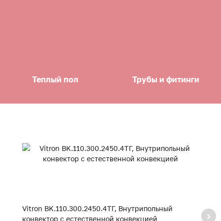
Теплый пол
Трубы и фитинги
Vitron BK.110.300.2450.4ТГ, Внутрипольный
Vi
конвектор с естественной конвекцией
к