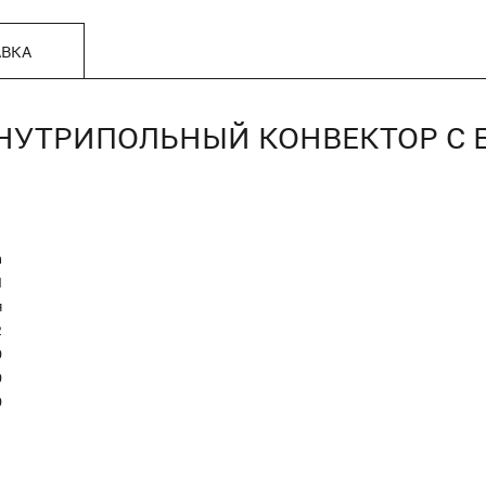
АВКА
Г, ВНУТРИПОЛЬНЫЙ КОНВЕКТОР 
n
Я
я
2
0
0
0