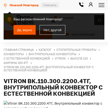
Нижний Новгород
Сменить
0 позиций
0
Ваш регион Нижний Новгород?
0 ₽
Да, верно
Нет, другой
КАТАЛОГ
КОНСУЛЬТАЦИЯ
ГЛАВНАЯ СТРАНИЦА
КАТАЛОГ
ОТОПИТЕЛЬНЫЕ ПРИБОРЫ
КОНВЕКТОРЫ
ВНУТРИПОЛЬНЫЕ КОНВЕКТОРЫ
С ЕСТЕСТВЕННОЙ КОНВЕКЦИЕЙ
VITRON
ВЫСОТА 110
ШИРИНА 300 4ТГ
VITRON BK.110.300.2200.4ТГ, ВНУТРИПОЛЬНЫЙ КОНВЕКТОР С
ЕСТЕСТВЕННОЙ КОНВЕКЦИЕЙ
VITRON BK.110.300.2200.4ТГ,
ВНУТРИПОЛЬНЫЙ КОНВЕКТОР С
ЕСТЕСТВЕННОЙ КОНВЕКЦИЕЙ