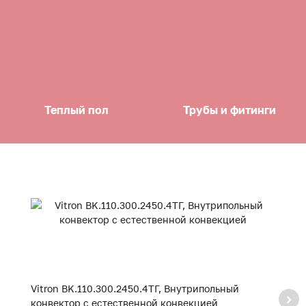
Теплый пол
Трубы и фитинги
Vitron BK.110.300.2450.4ТГ, Внутрипольный
Vi
конвектор с естественной конвекцией
к