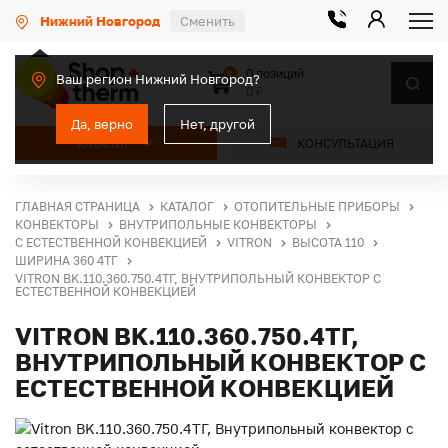
Нижний Новгород
Сменить
0 позиций
0
Ваш регион Нижний Новгород?
0 ₽
Да, верно
Нет, другой
КАТАЛОГ
КОНСУЛЬТАЦИЯ
ГЛАВНАЯ СТРАНИЦА
КАТАЛОГ
ОТОПИТЕЛЬНЫЕ ПРИБОРЫ
КОНВЕКТОРЫ
ВНУТРИПОЛЬНЫЕ КОНВЕКТОРЫ
С ЕСТЕСТВЕННОЙ КОНВЕКЦИЕЙ
VITRON
ВЫСОТА 110
ШИРИНА 360 4ТГ
VITRON BK.110.360.750.4ТГ, ВНУТРИПОЛЬНЫЙ КОНВЕКТОР С
ЕСТЕСТВЕННОЙ КОНВЕКЦИЕЙ
VITRON BK.110.360.750.4ТГ,
ВНУТРИПОЛЬНЫЙ КОНВЕКТОР С
ЕСТЕСТВЕННОЙ КОНВЕКЦИЕЙ