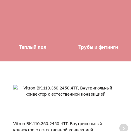
Теплый пол
Трубы и фитинги
Vitron BK.110.360.2450.4ТГ, Внутрипольный
Vi
конвектор с естественной конвекцией
к