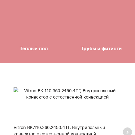
Теплый пол
Трубы и фитинги
Vitron BK.110.360.2450.4ТГ, Внутрипольный
Vi
конвектор с естественной конвекцией
к