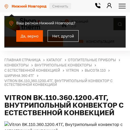
Нижний Новгород
Сменить
0 позиций
0
Ваш регион Нижний Новгород?
0 ₽
Да, верно
Нет, другой
КАТАЛОГ
КОНСУЛЬТАЦИЯ
ГЛАВНАЯ СТРАНИЦА
КАТАЛОГ
ОТОПИТЕЛЬНЫЕ ПРИБОРЫ
КОНВЕКТОРЫ
ВНУТРИПОЛЬНЫЕ КОНВЕКТОРЫ
С ЕСТЕСТВЕННОЙ КОНВЕКЦИЕЙ
VITRON
ВЫСОТА 110
ШИРИНА 360 4ТГ
VITRON BK.110.360.1200.4ТГ, ВНУТРИПОЛЬНЫЙ КОНВЕКТОР С
ЕСТЕСТВЕННОЙ КОНВЕКЦИЕЙ
VITRON BK.110.360.1200.4ТГ,
ВНУТРИПОЛЬНЫЙ КОНВЕКТОР С
ЕСТЕСТВЕННОЙ КОНВЕКЦИЕЙ