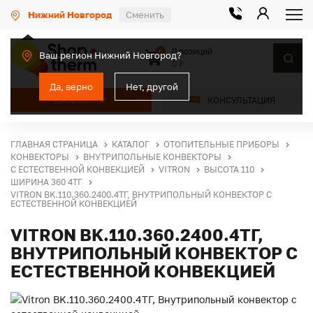
Нижний Новгород
Сменить
0 позиций
0
Ваш регион Нижний Новгород?
0 ₽
Да, верно
Нет, другой
КАТАЛОГ
КОНСУЛЬТАЦИЯ
ГЛАВНАЯ СТРАНИЦА
КАТАЛОГ
ОТОПИТЕЛЬНЫЕ ПРИБОРЫ
КОНВЕКТОРЫ
ВНУТРИПОЛЬНЫЕ КОНВЕКТОРЫ
С ЕСТЕСТВЕННОЙ КОНВЕКЦИЕЙ
VITRON
ВЫСОТА 110
ШИРИНА 360 4ТГ
VITRON BK.110.360.2400.4ТГ, ВНУТРИПОЛЬНЫЙ КОНВЕКТОР С
ЕСТЕСТВЕННОЙ КОНВЕКЦИЕЙ
VITRON BK.110.360.2400.4ТГ,
ВНУТРИПОЛЬНЫЙ КОНВЕКТОР С
ЕСТЕСТВЕННОЙ КОНВЕКЦИЕЙ