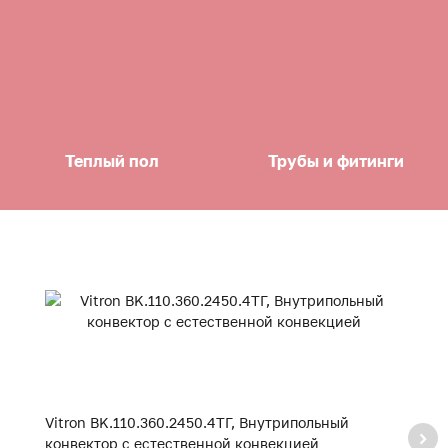
Теплый пол
Трубы и фитинги
Vitron BK.110.360.2450.4ТГ, Внутрипольный
Vi
конвектор с естественной конвекцией
к