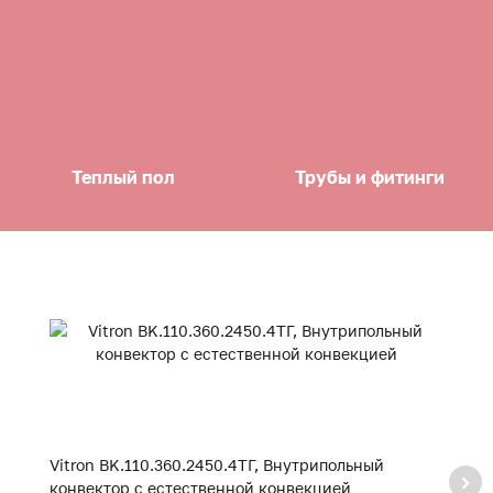
Теплый пол
Трубы и фитинги
Vitron BK.110.360.2450.4ТГ, Внутрипольный
Vi
конвектор с естественной конвекцией
к