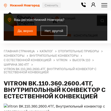
Нижний Новгород
Сменить
0 позиций
0
Ваш регион Нижний Новгород?
0 ₽
Да, верно
Нет, другой
КАТАЛОГ
КОНСУЛЬТАЦИЯ
ГЛАВНАЯ СТРАНИЦА
КАТАЛОГ
ОТОПИТЕЛЬНЫЕ ПРИБОРЫ
КОНВЕКТОРЫ
ВНУТРИПОЛЬНЫЕ КОНВЕКТОРЫ
С ЕСТЕСТВЕННОЙ КОНВЕКЦИЕЙ
VITRON
ВЫСОТА 110
ШИРИНА 360 4ТГ
VITRON BK.110.360.2600.4ТГ, ВНУТРИПОЛЬНЫЙ КОНВЕКТОР С
ЕСТЕСТВЕННОЙ КОНВЕКЦИЕЙ
VITRON BK.110.360.2600.4ТГ,
ВНУТРИПОЛЬНЫЙ КОНВЕКТОР С
ЕСТЕСТВЕННОЙ КОНВЕКЦИЕЙ