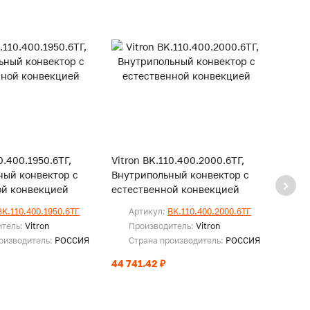
0.400.1950.6ТГ,
Vitron BK.110.400.2000.6ТГ,
Vitro
ный конвектор с
Внутрипольный конвектор с
Внутр
ой конвекцией
естественной конвекцией
есте
BK.110.400.1950.6ТГ
Артикул:
BK.110.400.2000.6ТГ
Ар
итель:
Vitron
Производитель:
Vitron
Пр
оизводитель:
РОССИЯ
Страна производитель:
РОССИЯ
Ст
44 741.42 ₽
45 67