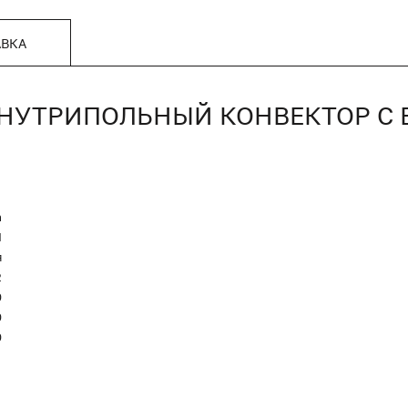
АВКА
Г, ВНУТРИПОЛЬНЫЙ КОНВЕКТОР 
n
Я
я
2
0
0
0