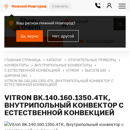
Нижний Новгород
Сменить
0 позиций
0
Ваш регион Нижний Новгород?
0 ₽
Да, верно
Нет, другой
КАТАЛОГ
КОНСУЛЬТАЦИЯ
ГЛАВНАЯ СТРАНИЦА
КАТАЛОГ
ОТОПИТЕЛЬНЫЕ ПРИБОРЫ
КОНВЕКТОРЫ
ВНУТРИПОЛЬНЫЕ КОНВЕКТОРЫ
С ЕСТЕСТВЕННОЙ КОНВЕКЦИЕЙ
VITRON
ВЫСОТА 140
ШИРИНА 160
VITRON BK.140.160.1350.4ТК, ВНУТРИПОЛЬНЫЙ КОНВЕКТОР С
ЕСТЕСТВЕННОЙ КОНВЕКЦИЕЙ
VITRON BK.140.160.1350.4ТК,
ВНУТРИПОЛЬНЫЙ КОНВЕКТОР С
ЕСТЕСТВЕННОЙ КОНВЕКЦИЕЙ