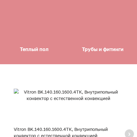
Теплый пол
Трубы и фитинги
Vitron BK.140.160.1600.4ТК, Внутрипольный
V
конвектор с естественной конвекцией
к