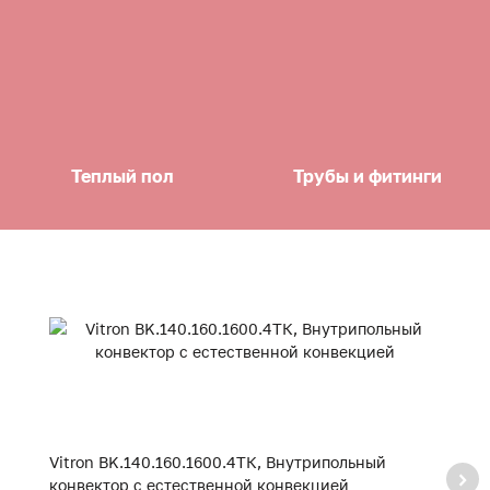
Теплый пол
Трубы и фитинги
Vitron BK.140.160.1600.4ТК, Внутрипольный
V
конвектор с естественной конвекцией
к