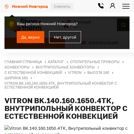
Нижний Новгород
Сменить
0 позиций
0
Ваш регион Нижний Новгород?
0 ₽
Да, верно
Нет, другой
КАТАЛОГ
КОНСУЛЬТАЦИЯ
ГЛАВНАЯ СТРАНИЦА
КАТАЛОГ
ОТОПИТЕЛЬНЫЕ ПРИБОРЫ
КОНВЕКТОРЫ
ВНУТРИПОЛЬНЫЕ КОНВЕКТОРЫ
С ЕСТЕСТВЕННОЙ КОНВЕКЦИЕЙ
VITRON
ВЫСОТА 140
ШИРИНА 160
VITRON BK.140.160.1650.4ТК, ВНУТРИПОЛЬНЫЙ КОНВЕКТОР С
ЕСТЕСТВЕННОЙ КОНВЕКЦИЕЙ
VITRON BK.140.160.1650.4ТК,
ВНУТРИПОЛЬНЫЙ КОНВЕКТОР С
ЕСТЕСТВЕННОЙ КОНВЕКЦИЕЙ