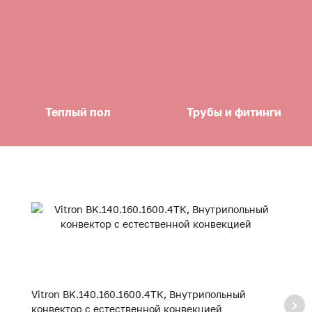
Теплый пол
Трубы и фитинги
Vitron BK.140.160.1600.4ТК, Внутрипольный
V
конвектор с естественной конвекцией
к