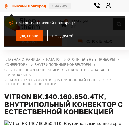
Нижний Новгород
Сменить
0 позиций
0
Ваш регион Нижний Новгород?
0 ₽
Да, верно
Нет, другой
КАТАЛОГ
КОНСУЛЬТАЦИЯ
ГЛАВНАЯ СТРАНИЦА
КАТАЛОГ
ОТОПИТЕЛЬНЫЕ ПРИБОРЫ
КОНВЕКТОРЫ
ВНУТРИПОЛЬНЫЕ КОНВЕКТОРЫ
С ЕСТЕСТВЕННОЙ КОНВЕКЦИЕЙ
VITRON
ВЫСОТА 140
ШИРИНА 160
VITRON BK.140.160.850.4ТК, ВНУТРИПОЛЬНЫЙ КОНВЕКТОР С
ЕСТЕСТВЕННОЙ КОНВЕКЦИЕЙ
VITRON BK.140.160.850.4ТК,
ВНУТРИПОЛЬНЫЙ КОНВЕКТОР С
ЕСТЕСТВЕННОЙ КОНВЕКЦИЕЙ