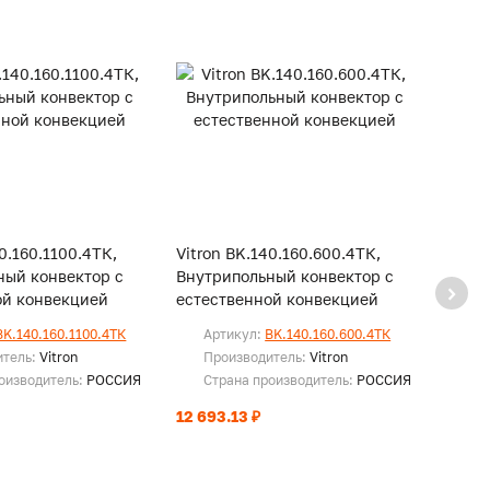
40.160.1100.4ТК,
Vitron BK.140.160.600.4ТК,
Vitro
ный конвектор с
Внутрипольный конвектор с
Внутр
ой конвекцией
естественной конвекцией
есте
BK.140.160.1100.4ТК
Артикул:
BK.140.160.600.4ТК
Ар
итель:
Vitron
Производитель:
Vitron
Пр
оизводитель:
РОССИЯ
Страна производитель:
РОССИЯ
Ст
12 693.13 ₽
14 58