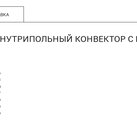
АВКА
К, ВНУТРИПОЛЬНЫЙ КОНВЕКТОР 
n
Я
я
7
0
0
0