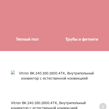
Теплый пол
Трубы и фитинги
Vitron BK.140.160.1600.4ТК, Внутрипольный
V
конвектор с естественной конвекцией
к