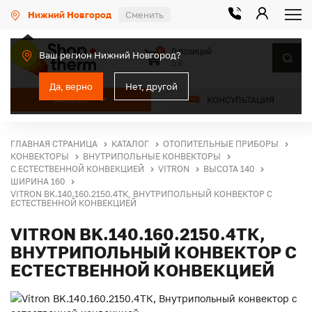
Нижний Новгород
Сменить
0 позиций
0
Ваш регион Нижний Новгород?
0 ₽
Да, верно
Нет, другой
КАТАЛОГ
КОНСУЛЬТАЦИЯ
ГЛАВНАЯ СТРАНИЦА
КАТАЛОГ
ОТОПИТЕЛЬНЫЕ ПРИБОРЫ
КОНВЕКТОРЫ
ВНУТРИПОЛЬНЫЕ КОНВЕКТОРЫ
С ЕСТЕСТВЕННОЙ КОНВЕКЦИЕЙ
VITRON
ВЫСОТА 140
ШИРИНА 160
VITRON BK.140.160.2150.4ТК, ВНУТРИПОЛЬНЫЙ КОНВЕКТОР С
ЕСТЕСТВЕННОЙ КОНВЕКЦИЕЙ
VITRON BK.140.160.2150.4ТК,
ВНУТРИПОЛЬНЫЙ КОНВЕКТОР С
ЕСТЕСТВЕННОЙ КОНВЕКЦИЕЙ