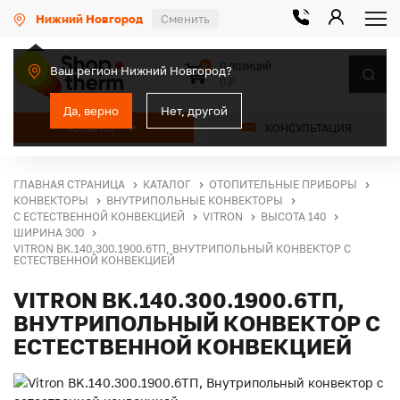
Нижний Новгород
Сменить
0 позиций
0
Ваш регион Нижний Новгород?
0 ₽
Да, верно
Нет, другой
КАТАЛОГ
КОНСУЛЬТАЦИЯ
ГЛАВНАЯ СТРАНИЦА
КАТАЛОГ
ОТОПИТЕЛЬНЫЕ ПРИБОРЫ
КОНВЕКТОРЫ
ВНУТРИПОЛЬНЫЕ КОНВЕКТОРЫ
С ЕСТЕСТВЕННОЙ КОНВЕКЦИЕЙ
VITRON
ВЫСОТА 140
ШИРИНА 300
VITRON BK.140.300.1900.6ТП, ВНУТРИПОЛЬНЫЙ КОНВЕКТОР С
ЕСТЕСТВЕННОЙ КОНВЕКЦИЕЙ
VITRON BK.140.300.1900.6ТП,
ВНУТРИПОЛЬНЫЙ КОНВЕКТОР С
ЕСТЕСТВЕННОЙ КОНВЕКЦИЕЙ