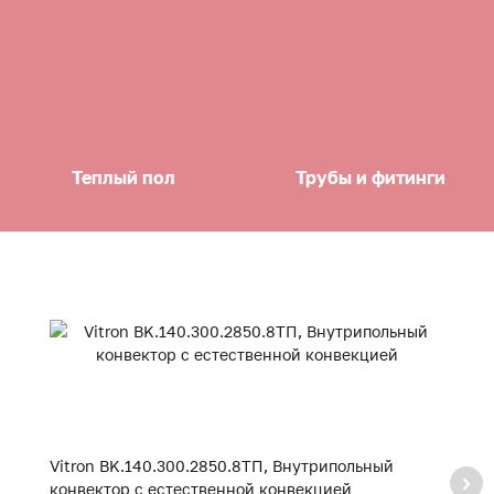
Теплый пол
Трубы и фитинги
Vitron BK.140.300.2850.8ТП, Внутрипольный
V
конвектор с естественной конвекцией
к