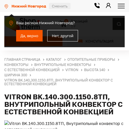
Нижний Новгород
Сменить
0 позиций
0
Ваш регион Нижний Новгород?
0 ₽
Да, верно
Нет, другой
КАТАЛОГ
КОНСУЛЬТАЦИЯ
ГЛАВНАЯ СТРАНИЦА
КАТАЛОГ
ОТОПИТЕЛЬНЫЕ ПРИБОРЫ
КОНВЕКТОРЫ
ВНУТРИПОЛЬНЫЕ КОНВЕКТОРЫ
С ЕСТЕСТВЕННОЙ КОНВЕКЦИЕЙ
VITRON
ВЫСОТА 140
ШИРИНА 300
VITRON BK.140.300.1150.8ТП, ВНУТРИПОЛЬНЫЙ КОНВЕКТОР С
ЕСТЕСТВЕННОЙ КОНВЕКЦИЕЙ
VITRON BK.140.300.1150.8ТП,
ВНУТРИПОЛЬНЫЙ КОНВЕКТОР С
ЕСТЕСТВЕННОЙ КОНВЕКЦИЕЙ