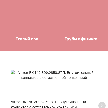
Теплый пол
Трубы и фитинги
Vitron BK.140.300.2850.8ТП, Внутрипольный
V
конвектор с естественной конвекцией
к