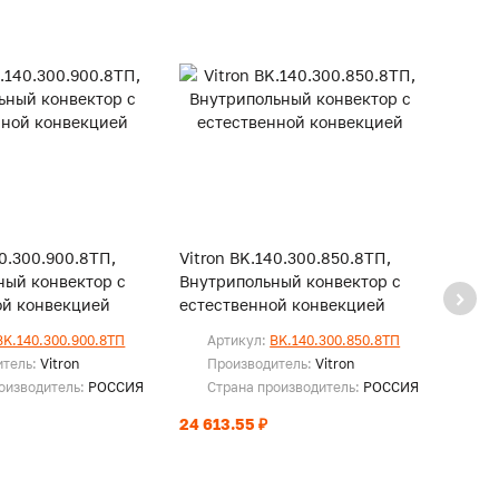
40.300.900.8ТП,
Vitron BK.140.300.850.8ТП,
Vitro
ный конвектор с
Внутрипольный конвектор с
Внутр
ой конвекцией
естественной конвекцией
есте
BK.140.300.900.8ТП
Артикул:
BK.140.300.850.8ТП
Ар
итель:
Vitron
Производитель:
Vitron
Пр
оизводитель:
РОССИЯ
Страна производитель:
РОССИЯ
Ст
24 613.55 ₽
23 48