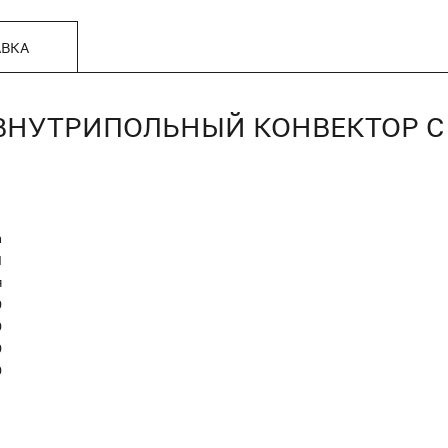
АВКА
П, ВНУТРИПОЛЬНЫЙ КОНВЕКТОР
n
Я
я
0
0
0
0