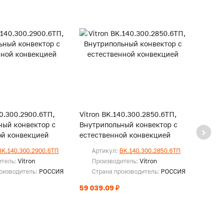
40.300.2900.6ТП,
Vitron BK.140.300.2850.6ТП,
Vitro
ный конвектор с
Внутрипольный конвектор с
Внутр
ой конвекцией
естественной конвекцией
есте
BK.140.300.2900.6ТП
Артикул:
BK.140.300.2850.6ТП
Ар
итель:
Vitron
Производитель:
Vitron
Пр
оизводитель:
РОССИЯ
Страна производитель:
РОССИЯ
Ст
59 039.09 ₽
58 12