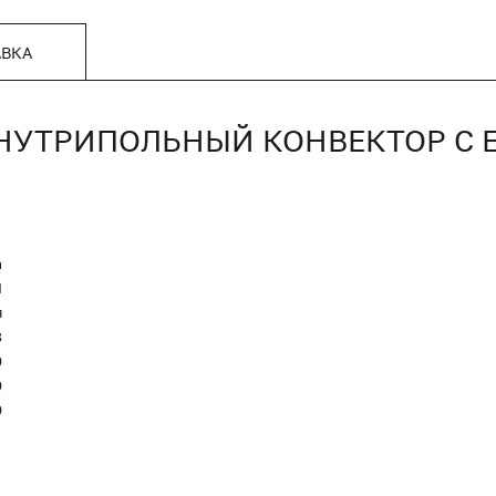
АВКА
, ВНУТРИПОЛЬНЫЙ КОНВЕКТОР 
n
Я
я
8
0
0
0