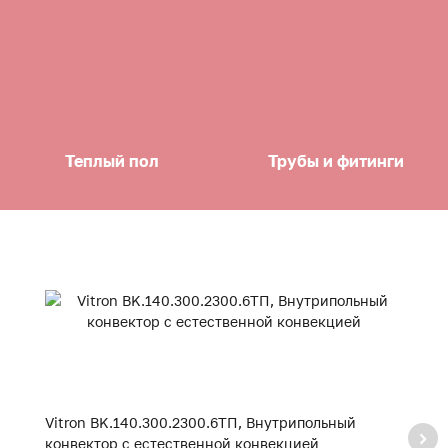
Теплый пол
Трубы и фитинги
Vitron BK.140.300.2300.6ТП, Внутрипольный
V
конвектор с естественной конвекцией
к