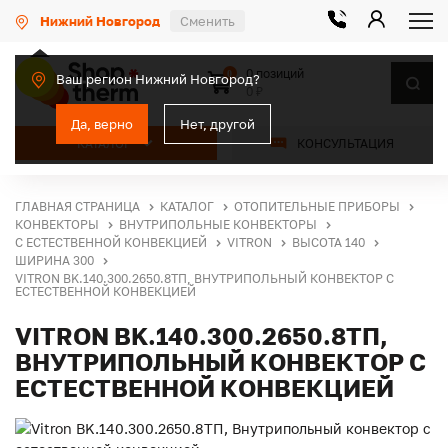
Нижний Новгород
Сменить
0 позиций
0
Ваш регион Нижний Новгород?
0 ₽
Да, верно
Нет, другой
КАТАЛОГ
КОНСУЛЬТАЦИЯ
ГЛАВНАЯ СТРАНИЦА
КАТАЛОГ
ОТОПИТЕЛЬНЫЕ ПРИБОРЫ
КОНВЕКТОРЫ
ВНУТРИПОЛЬНЫЕ КОНВЕКТОРЫ
С ЕСТЕСТВЕННОЙ КОНВЕКЦИЕЙ
VITRON
ВЫСОТА 140
ШИРИНА 300
VITRON BK.140.300.2650.8ТП, ВНУТРИПОЛЬНЫЙ КОНВЕКТОР С
ЕСТЕСТВЕННОЙ КОНВЕКЦИЕЙ
VITRON BK.140.300.2650.8ТП,
ВНУТРИПОЛЬНЫЙ КОНВЕКТОР С
ЕСТЕСТВЕННОЙ КОНВЕКЦИЕЙ