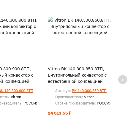
40.300.900.8ТП,
Vitron BK.140.300.850.8ТП,
Vitro
ный конвектор с
Внутрипольный конвектор с
Внутр
ой конвекцией
естественной конвекцией
есте
BK.140.300.900.8ТП
Артикул:
BK.140.300.850.8ТП
Ар
итель:
Vitron
Производитель:
Vitron
Пр
оизводитель:
РОССИЯ
Страна производитель:
РОССИЯ
Ст
24 613.55 ₽
23 48