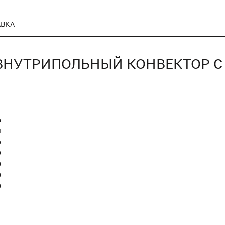
АВКА
П, ВНУТРИПОЛЬНЫЙ КОНВЕКТОР
n
Я
я
9
0
0
0