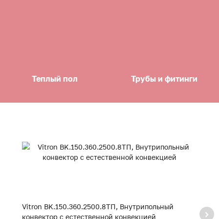
Теплый пол
Трубы и фитинги
Vitron BK.150.360.2500.8ТП, Внутрипольный
V
конвектор с естественной конвекцией
к