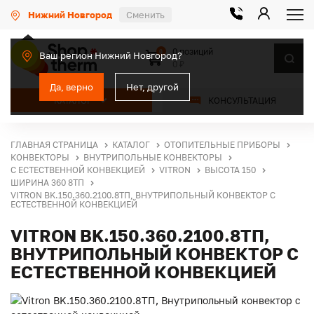
Нижний Новгород
Сменить
0 позиций
0
Ваш регион Нижний Новгород?
0 ₽
Да, верно
Нет, другой
КАТАЛОГ
КОНСУЛЬТАЦИЯ
ГЛАВНАЯ СТРАНИЦА
КАТАЛОГ
ОТОПИТЕЛЬНЫЕ ПРИБОРЫ
КОНВЕКТОРЫ
ВНУТРИПОЛЬНЫЕ КОНВЕКТОРЫ
С ЕСТЕСТВЕННОЙ КОНВЕКЦИЕЙ
VITRON
ВЫСОТА 150
ШИРИНА 360 8ТП
VITRON BK.150.360.2100.8ТП, ВНУТРИПОЛЬНЫЙ КОНВЕКТОР С
ЕСТЕСТВЕННОЙ КОНВЕКЦИЕЙ
VITRON BK.150.360.2100.8ТП,
ВНУТРИПОЛЬНЫЙ КОНВЕКТОР С
ЕСТЕСТВЕННОЙ КОНВЕКЦИЕЙ