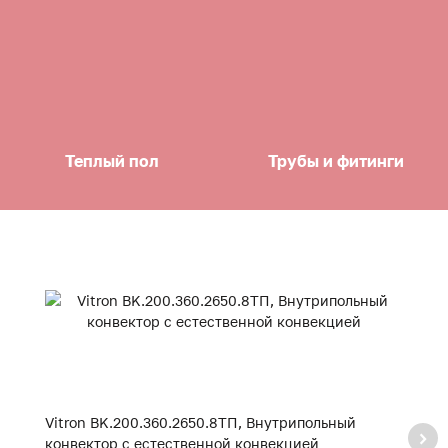
Теплый пол
Трубы и фитинги
Vitron BK.200.360.2650.8ТП, Внутрипольный
V
конвектор с естественной конвекцией
к