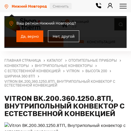
Нижний Новгород
Сменить
0 позиций
0
Ваш регион Нижний Новгород?
0 ₽
Да, верно
Нет, другой
КАТАЛОГ
КОНСУЛЬТАЦИЯ
ГЛАВНАЯ СТРАНИЦА
КАТАЛОГ
ОТОПИТЕЛЬНЫЕ ПРИБОРЫ
КОНВЕКТОРЫ
ВНУТРИПОЛЬНЫЕ КОНВЕКТОРЫ
С ЕСТЕСТВЕННОЙ КОНВЕКЦИЕЙ
VITRON
ВЫСОТА 200
ШИРИНА 360 8ТП
VITRON BK.200.360.1250.8ТП, ВНУТРИПОЛЬНЫЙ КОНВЕКТОР С
ЕСТЕСТВЕННОЙ КОНВЕКЦИЕЙ
VITRON BK.200.360.1250.8ТП,
ВНУТРИПОЛЬНЫЙ КОНВЕКТОР С
ЕСТЕСТВЕННОЙ КОНВЕКЦИЕЙ