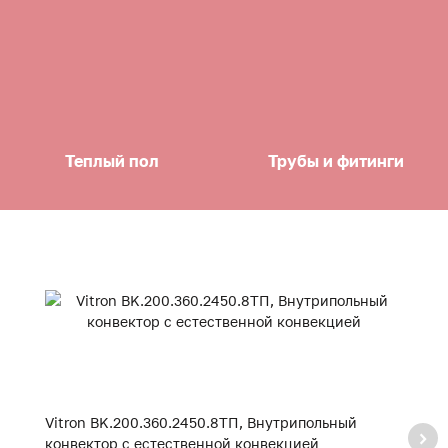
Теплый пол
Трубы и фитинги
Vitron BK.200.360.2450.8ТП, Внутрипольный
V
конвектор с естественной конвекцией
к