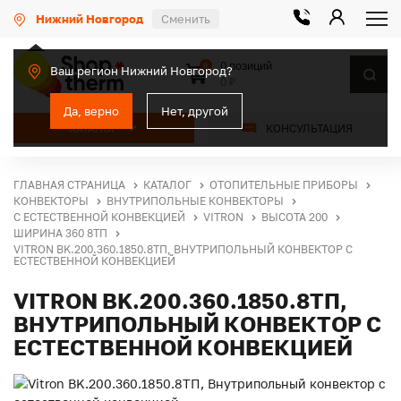
Нижний Новгород
Сменить
0 позиций
0
Ваш регион Нижний Новгород?
0 ₽
Да, верно
Нет, другой
КАТАЛОГ
КОНСУЛЬТАЦИЯ
ГЛАВНАЯ СТРАНИЦА
КАТАЛОГ
ОТОПИТЕЛЬНЫЕ ПРИБОРЫ
КОНВЕКТОРЫ
ВНУТРИПОЛЬНЫЕ КОНВЕКТОРЫ
С ЕСТЕСТВЕННОЙ КОНВЕКЦИЕЙ
VITRON
ВЫСОТА 200
ШИРИНА 360 8ТП
VITRON BK.200.360.1850.8ТП, ВНУТРИПОЛЬНЫЙ КОНВЕКТОР С
ЕСТЕСТВЕННОЙ КОНВЕКЦИЕЙ
VITRON BK.200.360.1850.8ТП,
ВНУТРИПОЛЬНЫЙ КОНВЕКТОР С
ЕСТЕСТВЕННОЙ КОНВЕКЦИЕЙ