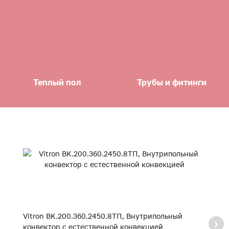
Теплый пол
Трубы и фитинги
Vitron BK.200.360.2450.8ТП, Внутрипольный
V
конвектор с естественной конвекцией
к