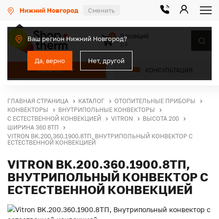
Нижний Новгород
Сменить
0 позиций
0
Ваш регион Нижний Новгород?
0 ₽
Да, верно
Нет, другой
КАТАЛОГ
КОНСУЛЬТАЦИЯ
ГЛАВНАЯ СТРАНИЦА
КАТАЛОГ
ОТОПИТЕЛЬНЫЕ ПРИБОРЫ
КОНВЕКТОРЫ
ВНУТРИПОЛЬНЫЕ КОНВЕКТОРЫ
С ЕСТЕСТВЕННОЙ КОНВЕКЦИЕЙ
VITRON
ВЫСОТА 200
ШИРИНА 360 8ТП
VITRON BK.200.360.1900.8ТП, ВНУТРИПОЛЬНЫЙ КОНВЕКТОР С
ЕСТЕСТВЕННОЙ КОНВЕКЦИЕЙ
VITRON BK.200.360.1900.8ТП,
ВНУТРИПОЛЬНЫЙ КОНВЕКТОР С
ЕСТЕСТВЕННОЙ КОНВЕКЦИЕЙ