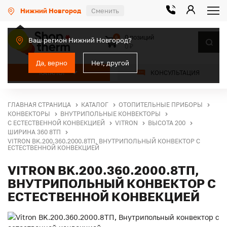
Нижний Новгород
Сменить
0 позиций
0
Ваш регион Нижний Новгород?
0 ₽
Да, верно
Нет, другой
КАТАЛОГ
КОНСУЛЬТАЦИЯ
ГЛАВНАЯ СТРАНИЦА
КАТАЛОГ
ОТОПИТЕЛЬНЫЕ ПРИБОРЫ
КОНВЕКТОРЫ
ВНУТРИПОЛЬНЫЕ КОНВЕКТОРЫ
С ЕСТЕСТВЕННОЙ КОНВЕКЦИЕЙ
VITRON
ВЫСОТА 200
ШИРИНА 360 8ТП
VITRON BK.200.360.2000.8ТП, ВНУТРИПОЛЬНЫЙ КОНВЕКТОР С
ЕСТЕСТВЕННОЙ КОНВЕКЦИЕЙ
VITRON BK.200.360.2000.8ТП,
ВНУТРИПОЛЬНЫЙ КОНВЕКТОР С
ЕСТЕСТВЕННОЙ КОНВЕКЦИЕЙ