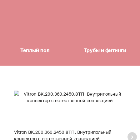
Теплый пол
Трубы и фитинги
Vitron BK.200.360.2450.8ТП, Внутрипольный
V
конвектор с естественной конвекцией
к