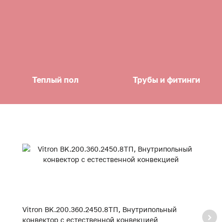
Теплый пол
Трубы и фитинги
Vitron BK.200.360.2450.8ТП, Внутрипольный
V
конвектор с естественной конвекцией
к