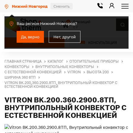
Нижний Новгород
Сменить
0 позиций
0
Ваш регион Нижний Новгород?
0 ₽
Да, верно
Нет, другой
КАТАЛОГ
КОНСУЛЬТАЦИЯ
ГЛАВНАЯ СТРАНИЦА
КАТАЛОГ
ОТОПИТЕЛЬНЫЕ ПРИБОРЫ
КОНВЕКТОРЫ
ВНУТРИПОЛЬНЫЕ КОНВЕКТОРЫ
С ЕСТЕСТВЕННОЙ КОНВЕКЦИЕЙ
VITRON
ВЫСОТА 200
ШИРИНА 360 8ТП
VITRON BK.200.360.2900.8ТП, ВНУТРИПОЛЬНЫЙ КОНВЕКТОР С
ЕСТЕСТВЕННОЙ КОНВЕКЦИЕЙ
VITRON BK.200.360.2900.8ТП,
ВНУТРИПОЛЬНЫЙ КОНВЕКТОР С
ЕСТЕСТВЕННОЙ КОНВЕКЦИЕЙ