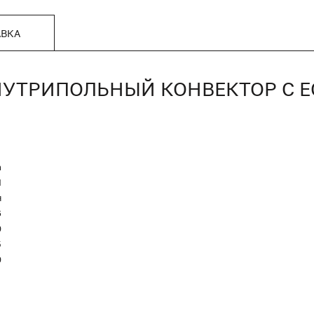
АВКА
, ВНУТРИПОЛЬНЫЙ КОНВЕКТОР С
n
Я
я
6
0
5
0