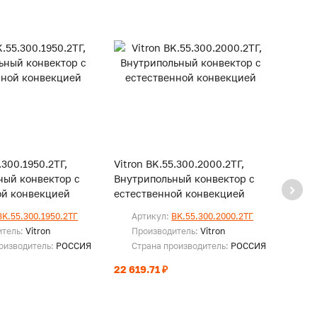
.300.1950.2ТГ,
Vitron BK.55.300.2000.2ТГ,
Vitro
ный конвектор с
Внутрипольный конвектор с
Внутр
ой конвекцией
естественной конвекцией
есте
BK.55.300.1950.2ТГ
Артикул:
BK.55.300.2000.2ТГ
Ар
итель:
Vitron
Производитель:
Vitron
Пр
оизводитель:
РОССИЯ
Страна производитель:
РОССИЯ
Ст
22 619.71 ₽
23 03