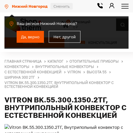
Нижний Новгород
Сменить
0 позиций
0
Ваш регион Нижний Новгород?
0 ₽
Да, верно
Нет, другой
КАТАЛОГ
КОНСУЛЬТАЦИЯ
ГЛАВНАЯ СТРАНИЦА
КАТАЛОГ
ОТОПИТЕЛЬНЫЕ ПРИБОРЫ
КОНВЕКТОРЫ
ВНУТРИПОЛЬНЫЕ КОНВЕКТОРЫ
С ЕСТЕСТВЕННОЙ КОНВЕКЦИЕЙ
VITRON
ВЫСОТА 55
ШИРИНА 300 2ТГ
VITRON BK.55.300.1350.2ТГ, ВНУТРИПОЛЬНЫЙ КОНВЕКТОР С
ЕСТЕСТВЕННОЙ КОНВЕКЦИЕЙ
VITRON BK.55.300.1350.2ТГ,
ВНУТРИПОЛЬНЫЙ КОНВЕКТОР С
ЕСТЕСТВЕННОЙ КОНВЕКЦИЕЙ