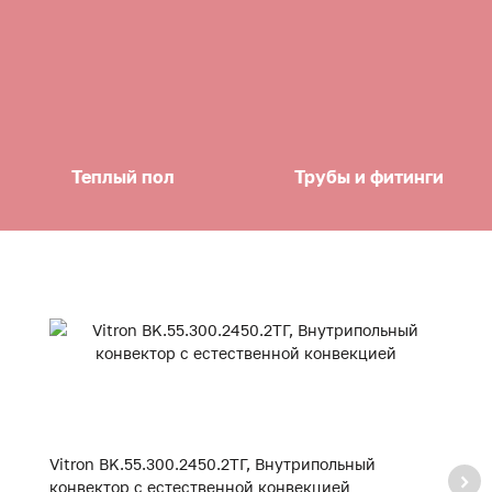
Теплый пол
Трубы и фитинги
Vitron BK.55.300.2450.2ТГ, Внутрипольный
Vi
конвектор с естественной конвекцией
к