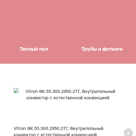
Теплый пол
Трубы и фитинги
Vitron BK.55.300.2950.2ТГ, Внутрипольный
Vi
конвектор с естественной конвекцией
к