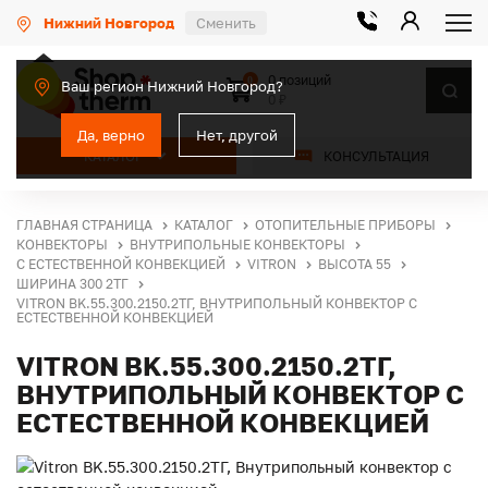
Нижний Новгород
Сменить
0 позиций
0
Ваш регион Нижний Новгород?
0 ₽
Да, верно
Нет, другой
КАТАЛОГ
КОНСУЛЬТАЦИЯ
ГЛАВНАЯ СТРАНИЦА
КАТАЛОГ
ОТОПИТЕЛЬНЫЕ ПРИБОРЫ
КОНВЕКТОРЫ
ВНУТРИПОЛЬНЫЕ КОНВЕКТОРЫ
С ЕСТЕСТВЕННОЙ КОНВЕКЦИЕЙ
VITRON
ВЫСОТА 55
ШИРИНА 300 2ТГ
VITRON BK.55.300.2150.2ТГ, ВНУТРИПОЛЬНЫЙ КОНВЕКТОР С
ЕСТЕСТВЕННОЙ КОНВЕКЦИЕЙ
VITRON BK.55.300.2150.2ТГ,
ВНУТРИПОЛЬНЫЙ КОНВЕКТОР С
ЕСТЕСТВЕННОЙ КОНВЕКЦИЕЙ