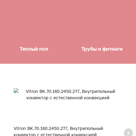
Теплый пол
Трубы и фитинги
Vitron BK.70.160.2450.2ТГ, Внутрипольный
Vi
конвектор с естественной конвекцией
к