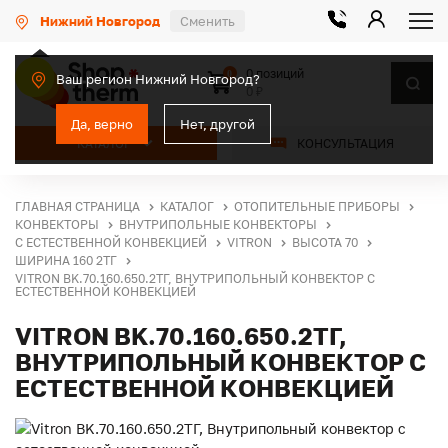
Нижний Новгород
Сменить
0 позиций
0
Ваш регион Нижний Новгород?
0 ₽
Да, верно
Нет, другой
КАТАЛОГ
КОНСУЛЬТАЦИЯ
ГЛАВНАЯ СТРАНИЦА
КАТАЛОГ
ОТОПИТЕЛЬНЫЕ ПРИБОРЫ
КОНВЕКТОРЫ
ВНУТРИПОЛЬНЫЕ КОНВЕКТОРЫ
С ЕСТЕСТВЕННОЙ КОНВЕКЦИЕЙ
VITRON
ВЫСОТА 70
ШИРИНА 160 2ТГ
VITRON BK.70.160.650.2ТГ, ВНУТРИПОЛЬНЫЙ КОНВЕКТОР С
ЕСТЕСТВЕННОЙ КОНВЕКЦИЕЙ
VITRON BK.70.160.650.2ТГ,
ВНУТРИПОЛЬНЫЙ КОНВЕКТОР С
ЕСТЕСТВЕННОЙ КОНВЕКЦИЕЙ