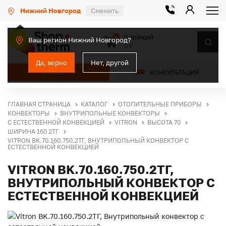
Нижний Новгород
Сменить
0 позиций
0
Ваш регион Нижний Новгород?
0 ₽
Да, верно
Нет, другой
КАТАЛОГ
КОНСУЛЬТАЦИЯ
ГЛАВНАЯ СТРАНИЦА
КАТАЛОГ
ОТОПИТЕЛЬНЫЕ ПРИБОРЫ
КОНВЕКТОРЫ
ВНУТРИПОЛЬНЫЕ КОНВЕКТОРЫ
С ЕСТЕСТВЕННОЙ КОНВЕКЦИЕЙ
VITRON
ВЫСОТА 70
ШИРИНА 160 2ТГ
VITRON BK.70.160.750.2ТГ, ВНУТРИПОЛЬНЫЙ КОНВЕКТОР С
ЕСТЕСТВЕННОЙ КОНВЕКЦИЕЙ
VITRON BK.70.160.750.2ТГ,
ВНУТРИПОЛЬНЫЙ КОНВЕКТОР С
ЕСТЕСТВЕННОЙ КОНВЕКЦИЕЙ