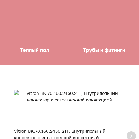
Теплый пол
Трубы и фитинги
Vitron BK.70.160.2450.2ТГ, Внутрипольный
Vi
конвектор с естественной конвекцией
к