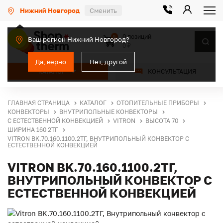
Нижний Новгород
Сменить
0 позиций
0
Ваш регион Нижний Новгород?
0 ₽
Да, верно
Нет, другой
КАТАЛОГ
КОНСУЛЬТАЦИЯ
ГЛАВНАЯ СТРАНИЦА
КАТАЛОГ
ОТОПИТЕЛЬНЫЕ ПРИБОРЫ
КОНВЕКТОРЫ
ВНУТРИПОЛЬНЫЕ КОНВЕКТОРЫ
С ЕСТЕСТВЕННОЙ КОНВЕКЦИЕЙ
VITRON
ВЫСОТА 70
ШИРИНА 160 2ТГ
VITRON BK.70.160.1100.2ТГ, ВНУТРИПОЛЬНЫЙ КОНВЕКТОР С
ЕСТЕСТВЕННОЙ КОНВЕКЦИЕЙ
VITRON BK.70.160.1100.2ТГ,
ВНУТРИПОЛЬНЫЙ КОНВЕКТОР С
ЕСТЕСТВЕННОЙ КОНВЕКЦИЕЙ