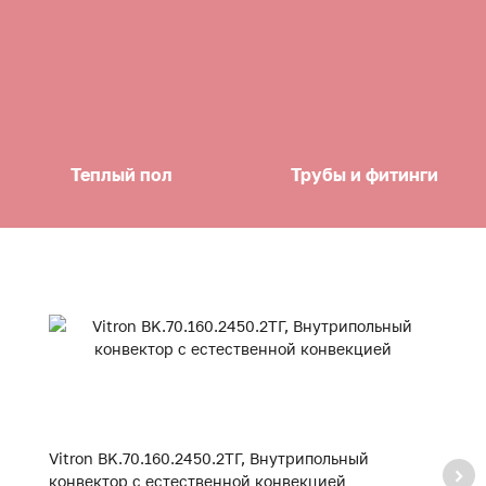
Теплый пол
Трубы и фитинги
Vitron BK.70.160.2450.2ТГ, Внутрипольный
Vi
конвектор с естественной конвекцией
к