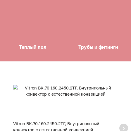
Теплый пол
Трубы и фитинги
Vitron BK.70.160.2450.2ТГ, Внутрипольный
Vi
конвектор с естественной конвекцией
к