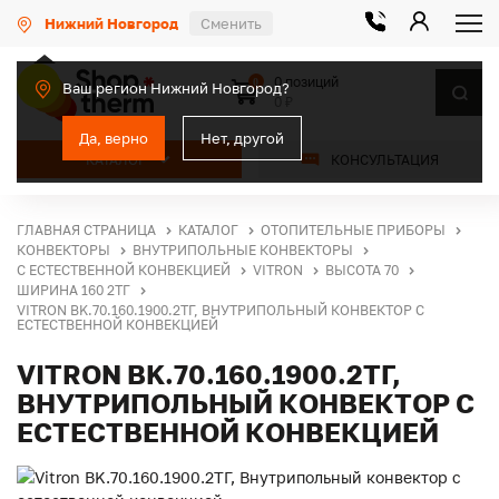
Нижний Новгород
Сменить
0 позиций
0
Ваш регион Нижний Новгород?
0 ₽
Да, верно
Нет, другой
КАТАЛОГ
КОНСУЛЬТАЦИЯ
ГЛАВНАЯ СТРАНИЦА
КАТАЛОГ
ОТОПИТЕЛЬНЫЕ ПРИБОРЫ
КОНВЕКТОРЫ
ВНУТРИПОЛЬНЫЕ КОНВЕКТОРЫ
С ЕСТЕСТВЕННОЙ КОНВЕКЦИЕЙ
VITRON
ВЫСОТА 70
ШИРИНА 160 2ТГ
VITRON BK.70.160.1900.2ТГ, ВНУТРИПОЛЬНЫЙ КОНВЕКТОР С
ЕСТЕСТВЕННОЙ КОНВЕКЦИЕЙ
VITRON BK.70.160.1900.2ТГ,
ВНУТРИПОЛЬНЫЙ КОНВЕКТОР С
ЕСТЕСТВЕННОЙ КОНВЕКЦИЕЙ