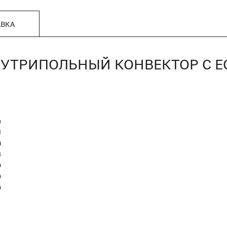
АВКА
, ВНУТРИПОЛЬНЫЙ КОНВЕКТОР С
n
Я
я
8
0
0
0