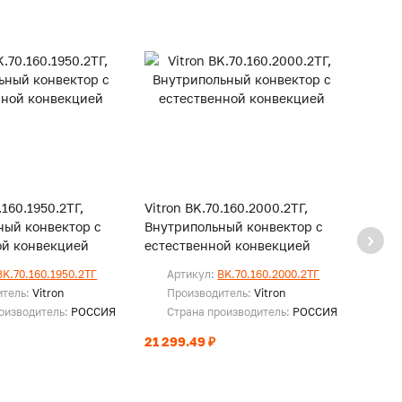
.160.1950.2ТГ,
Vitron BK.70.160.2000.2ТГ,
Vitro
ный конвектор с
Внутрипольный конвектор с
Внутр
ой конвекцией
естественной конвекцией
есте
BK.70.160.1950.2ТГ
Артикул:
BK.70.160.2000.2ТГ
Ар
итель:
Vitron
Производитель:
Vitron
Пр
оизводитель:
РОССИЯ
Страна производитель:
РОССИЯ
Ст
21 299.49 ₽
21 69