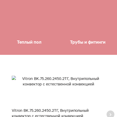
Теплый пол
Трубы и фитинги
Vitron BK.75.260.2450.2ТГ, Внутрипольный
Vi
конвектор с естественной конвекцией
к