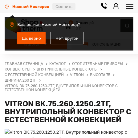
Нижний Новгород
Сменить
0 позиций
0
Ваш регион Нижний Новгород?
0 ₽
Да, верно
Нет, другой
КАТАЛОГ
КОНСУЛЬТАЦИЯ
ГЛАВНАЯ СТРАНИЦА
КАТАЛОГ
ОТОПИТЕЛЬНЫЕ ПРИБОРЫ
КОНВЕКТОРЫ
ВНУТРИПОЛЬНЫЕ КОНВЕКТОРЫ
С ЕСТЕСТВЕННОЙ КОНВЕКЦИЕЙ
VITRON
ВЫСОТА 75
ШИРИНА 260 2ТГ
VITRON BK.75.260.1250.2ТГ, ВНУТРИПОЛЬНЫЙ КОНВЕКТОР С
ЕСТЕСТВЕННОЙ КОНВЕКЦИЕЙ
VITRON BK.75.260.1250.2ТГ,
ВНУТРИПОЛЬНЫЙ КОНВЕКТОР С
ЕСТЕСТВЕННОЙ КОНВЕКЦИЕЙ