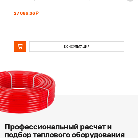
27 086.36 ₽
21
КОНСУЛЬТАЦИЯ
Профессиональный расчет и
подбор теплового оборудования