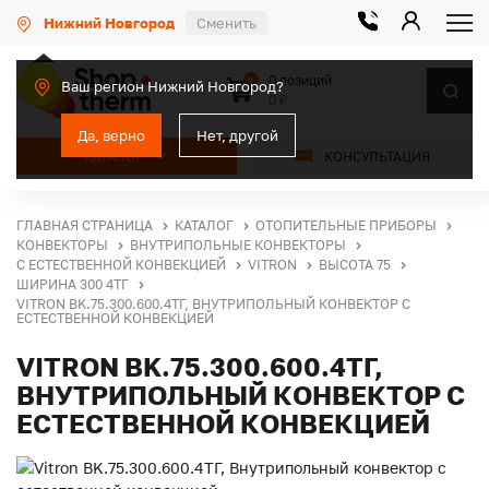
Нижний Новгород
Сменить
0 позиций
0
Ваш регион Нижний Новгород?
0 ₽
Да, верно
Нет, другой
КАТАЛОГ
КОНСУЛЬТАЦИЯ
ГЛАВНАЯ СТРАНИЦА
КАТАЛОГ
ОТОПИТЕЛЬНЫЕ ПРИБОРЫ
КОНВЕКТОРЫ
ВНУТРИПОЛЬНЫЕ КОНВЕКТОРЫ
С ЕСТЕСТВЕННОЙ КОНВЕКЦИЕЙ
VITRON
ВЫСОТА 75
ШИРИНА 300 4ТГ
VITRON BK.75.300.600.4ТГ, ВНУТРИПОЛЬНЫЙ КОНВЕКТОР С
ЕСТЕСТВЕННОЙ КОНВЕКЦИЕЙ
VITRON BK.75.300.600.4ТГ,
ВНУТРИПОЛЬНЫЙ КОНВЕКТОР С
ЕСТЕСТВЕННОЙ КОНВЕКЦИЕЙ