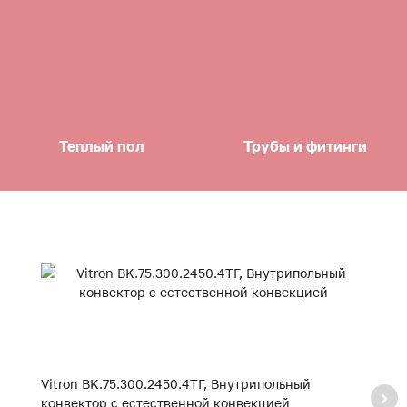
Теплый пол
Трубы и фитинги
Vitron BK.75.300.2450.4ТГ, Внутрипольный
Vi
конвектор с естественной конвекцией
к