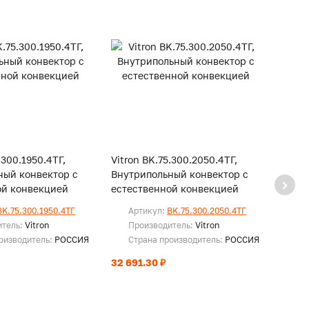
.300.1950.4ТГ,
Vitron BK.75.300.2050.4ТГ,
Vitro
ный конвектор с
Внутрипольный конвектор с
Внутр
ой конвекцией
естественной конвекцией
есте
BK.75.300.1950.4ТГ
Артикул:
BK.75.300.2050.4ТГ
Ар
итель:
Vitron
Производитель:
Vitron
Пр
оизводитель:
РОССИЯ
Страна производитель:
РОССИЯ
Ст
32 691.30 ₽
33 33