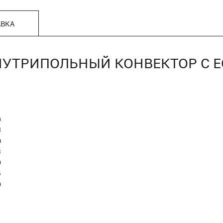
АВКА
, ВНУТРИПОЛЬНЫЙ КОНВЕКТОР С
n
Я
я
3
0
5
0