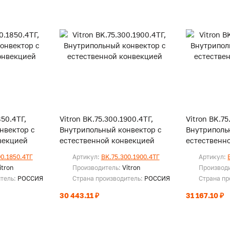
850.4ТГ,
Vitron BK.75.300.1900.4ТГ,
Vitron BK.75
нвектор с
Внутрипольный конвектор с
Внутриполь
векцией
естественной конвекцией
естественн
00.1850.4ТГ
Артикул:
BK.75.300.1900.4ТГ
Артикул:
itron
Производитель:
Vitron
Производ
итель:
РОССИЯ
Страна производитель:
РОССИЯ
Страна пр
30 443.11 ₽
31 167.10 ₽