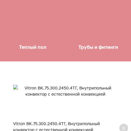
Теплый пол
Трубы и фитинги
Vitron BK.75.300.2450.4ТГ, Внутрипольный
Vi
конвектор с естественной конвекцией
к