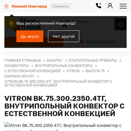
Нижний Новгород
Сменить
0 позиций
0
Ваш регион Нижний Новгород?
0 ₽
Да, верно
Нет, другой
КАТАЛОГ
КОНСУЛЬТАЦИЯ
ГЛАВНАЯ СТРАНИЦА
КАТАЛОГ
ОТОПИТЕЛЬНЫЕ ПРИБОРЫ
КОНВЕКТОРЫ
ВНУТРИПОЛЬНЫЕ КОНВЕКТОРЫ
С ЕСТЕСТВЕННОЙ КОНВЕКЦИЕЙ
VITRON
ВЫСОТА 75
ШИРИНА 300 4ТГ
VITRON BK.75.300.2350.4ТГ, ВНУТРИПОЛЬНЫЙ КОНВЕКТОР С
ЕСТЕСТВЕННОЙ КОНВЕКЦИЕЙ
VITRON BK.75.300.2350.4ТГ,
ВНУТРИПОЛЬНЫЙ КОНВЕКТОР С
ЕСТЕСТВЕННОЙ КОНВЕКЦИЕЙ