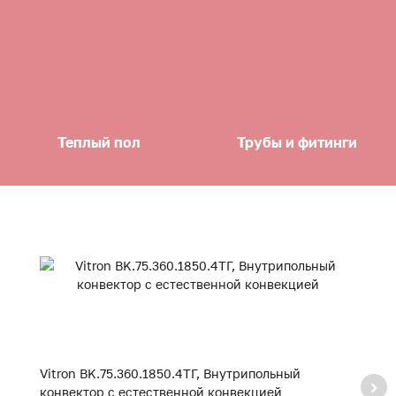
Теплый пол
Трубы и фитинги
Vitron BK.75.360.1850.4ТГ, Внутрипольный
Vi
конвектор с естественной конвекцией
к