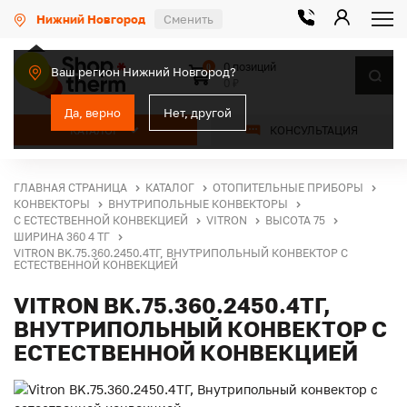
Нижний Новгород
Сменить
0 позиций
0
Ваш регион Нижний Новгород?
0 ₽
Да, верно
Нет, другой
КАТАЛОГ
КОНСУЛЬТАЦИЯ
ГЛАВНАЯ СТРАНИЦА
КАТАЛОГ
ОТОПИТЕЛЬНЫЕ ПРИБОРЫ
КОНВЕКТОРЫ
ВНУТРИПОЛЬНЫЕ КОНВЕКТОРЫ
С ЕСТЕСТВЕННОЙ КОНВЕКЦИЕЙ
VITRON
ВЫСОТА 75
ШИРИНА 360 4 ТГ
VITRON BK.75.360.2450.4ТГ, ВНУТРИПОЛЬНЫЙ КОНВЕКТОР С
ЕСТЕСТВЕННОЙ КОНВЕКЦИЕЙ
VITRON BK.75.360.2450.4ТГ,
ВНУТРИПОЛЬНЫЙ КОНВЕКТОР С
ЕСТЕСТВЕННОЙ КОНВЕКЦИЕЙ