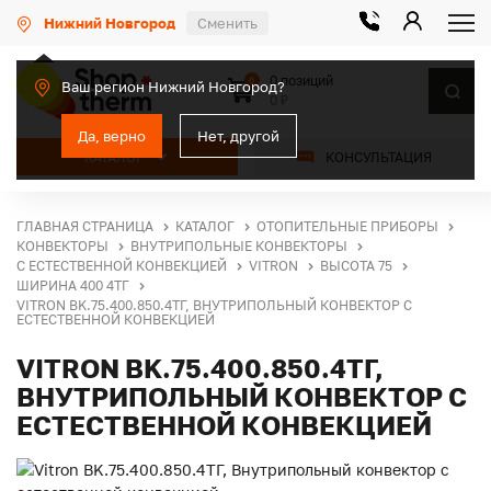
Нижний Новгород
Сменить
0 позиций
0
Ваш регион Нижний Новгород?
0 ₽
Да, верно
Нет, другой
КАТАЛОГ
КОНСУЛЬТАЦИЯ
ГЛАВНАЯ СТРАНИЦА
КАТАЛОГ
ОТОПИТЕЛЬНЫЕ ПРИБОРЫ
КОНВЕКТОРЫ
ВНУТРИПОЛЬНЫЕ КОНВЕКТОРЫ
С ЕСТЕСТВЕННОЙ КОНВЕКЦИЕЙ
VITRON
ВЫСОТА 75
ШИРИНА 400 4ТГ
VITRON BK.75.400.850.4ТГ, ВНУТРИПОЛЬНЫЙ КОНВЕКТОР С
ЕСТЕСТВЕННОЙ КОНВЕКЦИЕЙ
VITRON BK.75.400.850.4ТГ,
ВНУТРИПОЛЬНЫЙ КОНВЕКТОР С
ЕСТЕСТВЕННОЙ КОНВЕКЦИЕЙ