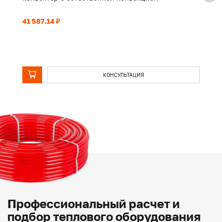
41 587.14 ₽
32
КОНСУЛЬТАЦИЯ
Профессиональный расчет и
подбор теплового оборудования