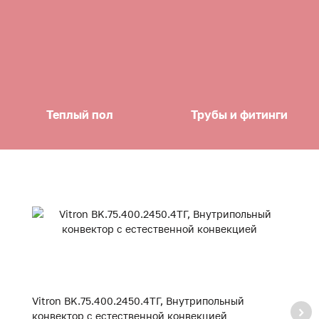
Теплый пол
Трубы и фитинги
Vitron BK.75.400.2450.4ТГ, Внутрипольный
Vi
конвектор с естественной конвекцией
к