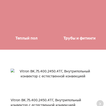
Теплый пол
Трубы и фитинги
Vitron BK.75.400.2450.4ТГ, Внутрипольный
Vi
конвектор с естественной конвекцией
к