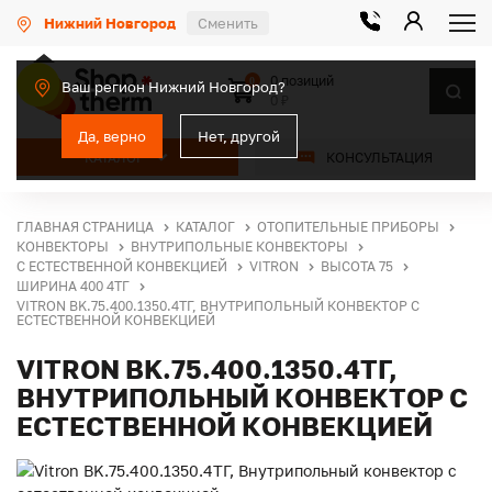
Нижний Новгород
Сменить
0 позиций
0
Ваш регион Нижний Новгород?
0 ₽
Да, верно
Нет, другой
КАТАЛОГ
КОНСУЛЬТАЦИЯ
ГЛАВНАЯ СТРАНИЦА
КАТАЛОГ
ОТОПИТЕЛЬНЫЕ ПРИБОРЫ
КОНВЕКТОРЫ
ВНУТРИПОЛЬНЫЕ КОНВЕКТОРЫ
С ЕСТЕСТВЕННОЙ КОНВЕКЦИЕЙ
VITRON
ВЫСОТА 75
ШИРИНА 400 4ТГ
VITRON BK.75.400.1350.4ТГ, ВНУТРИПОЛЬНЫЙ КОНВЕКТОР С
ЕСТЕСТВЕННОЙ КОНВЕКЦИЕЙ
VITRON BK.75.400.1350.4ТГ,
ВНУТРИПОЛЬНЫЙ КОНВЕКТОР С
ЕСТЕСТВЕННОЙ КОНВЕКЦИЕЙ