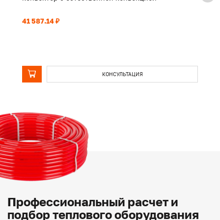
41 587.14 ₽
32
КОНСУЛЬТАЦИЯ
Профессиональный расчет и
подбор теплового оборудования