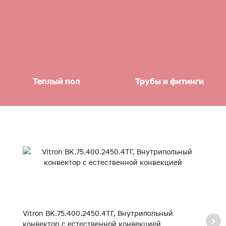
Теплый пол
Трубы и фитинги
Vitron BK.75.400.2450.4ТГ, Внутрипольный
Vi
конвектор с естественной конвекцией
к