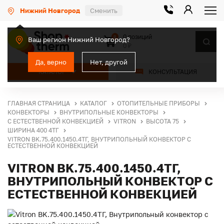
Нижний Новгород
Сменить
0 позиций
0
Ваш регион Нижний Новгород?
0 ₽
Да, верно
Нет, другой
КАТАЛОГ
КОНСУЛЬТАЦИЯ
ГЛАВНАЯ СТРАНИЦА
КАТАЛОГ
ОТОПИТЕЛЬНЫЕ ПРИБОРЫ
КОНВЕКТОРЫ
ВНУТРИПОЛЬНЫЕ КОНВЕКТОРЫ
С ЕСТЕСТВЕННОЙ КОНВЕКЦИЕЙ
VITRON
ВЫСОТА 75
ШИРИНА 400 4ТГ
VITRON BK.75.400.1450.4ТГ, ВНУТРИПОЛЬНЫЙ КОНВЕКТОР С
ЕСТЕСТВЕННОЙ КОНВЕКЦИЕЙ
VITRON BK.75.400.1450.4ТГ,
ВНУТРИПОЛЬНЫЙ КОНВЕКТОР С
ЕСТЕСТВЕННОЙ КОНВЕКЦИЕЙ