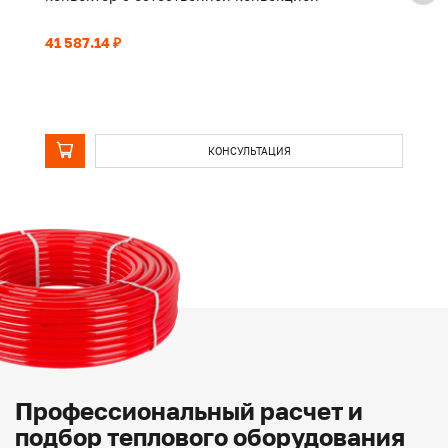
41 587.14 ₽
32
КОНСУЛЬТАЦИЯ
Профессиональный расчет и
подбор теплового оборудования