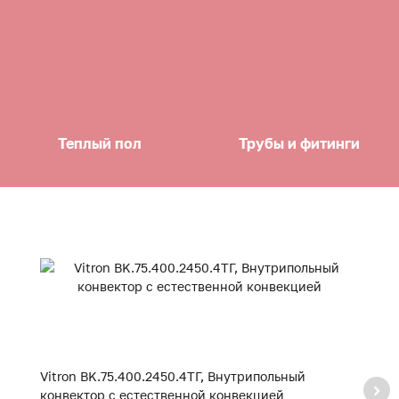
Теплый пол
Трубы и фитинги
Vitron BK.75.400.2450.4ТГ, Внутрипольный
Vi
конвектор с естественной конвекцией
к