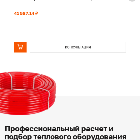
41 587.14 ₽
32
КОНСУЛЬТАЦИЯ
Профессиональный расчет и
подбор теплового оборудования