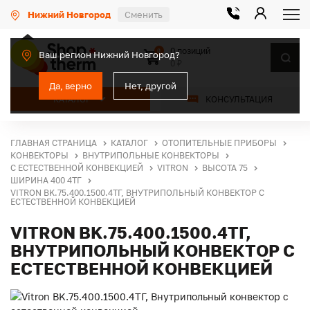
Нижний Новгород
Сменить
0 позиций
0
Ваш регион Нижний Новгород?
0 ₽
Да, верно
Нет, другой
КАТАЛОГ
КОНСУЛЬТАЦИЯ
ГЛАВНАЯ СТРАНИЦА
КАТАЛОГ
ОТОПИТЕЛЬНЫЕ ПРИБОРЫ
КОНВЕКТОРЫ
ВНУТРИПОЛЬНЫЕ КОНВЕКТОРЫ
С ЕСТЕСТВЕННОЙ КОНВЕКЦИЕЙ
VITRON
ВЫСОТА 75
ШИРИНА 400 4ТГ
VITRON BK.75.400.1500.4ТГ, ВНУТРИПОЛЬНЫЙ КОНВЕКТОР С
ЕСТЕСТВЕННОЙ КОНВЕКЦИЕЙ
VITRON BK.75.400.1500.4ТГ,
ВНУТРИПОЛЬНЫЙ КОНВЕКТОР С
ЕСТЕСТВЕННОЙ КОНВЕКЦИЕЙ