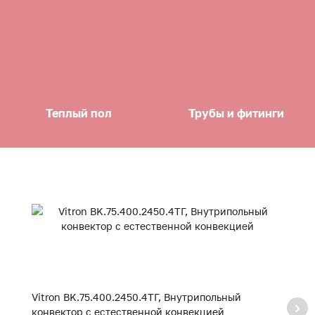
Теплый пол
Трубы и фитинги
Vitron BK.75.400.2450.4ТГ, Внутрипольный
Vi
конвектор с естественной конвекцией
к