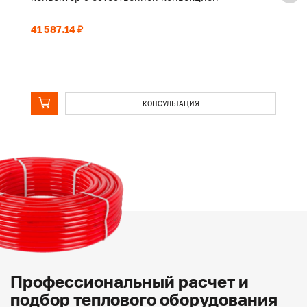
41 587.14 ₽
32
КОНСУЛЬТАЦИЯ
Профессиональный расчет и
подбор теплового оборудования