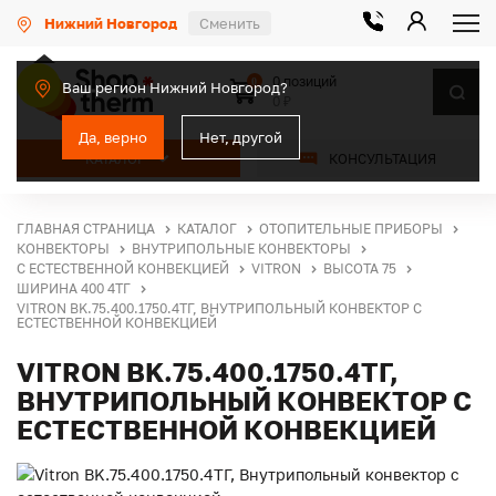
Нижний Новгород
Сменить
0 позиций
0
Ваш регион Нижний Новгород?
0 ₽
Да, верно
Нет, другой
КАТАЛОГ
КОНСУЛЬТАЦИЯ
ГЛАВНАЯ СТРАНИЦА
КАТАЛОГ
ОТОПИТЕЛЬНЫЕ ПРИБОРЫ
КОНВЕКТОРЫ
ВНУТРИПОЛЬНЫЕ КОНВЕКТОРЫ
С ЕСТЕСТВЕННОЙ КОНВЕКЦИЕЙ
VITRON
ВЫСОТА 75
ШИРИНА 400 4ТГ
VITRON BK.75.400.1750.4ТГ, ВНУТРИПОЛЬНЫЙ КОНВЕКТОР С
ЕСТЕСТВЕННОЙ КОНВЕКЦИЕЙ
VITRON BK.75.400.1750.4ТГ,
ВНУТРИПОЛЬНЫЙ КОНВЕКТОР С
ЕСТЕСТВЕННОЙ КОНВЕКЦИЕЙ