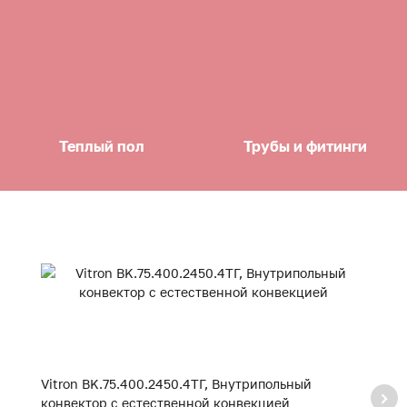
Теплый пол
Трубы и фитинги
Vitron BK.75.400.2450.4ТГ, Внутрипольный
Vi
конвектор с естественной конвекцией
к