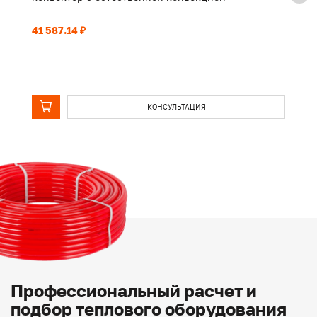
41 587.14 ₽
32
КОНСУЛЬТАЦИЯ
Профессиональный расчет и
подбор теплового оборудования