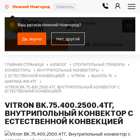
Нижний Новгород
Сменить
0 позиций
0
Ваш регион Нижний Новгород?
0 ₽
Да, верно
Нет, другой
КАТАЛОГ
КОНСУЛЬТАЦИЯ
ГЛАВНАЯ СТРАНИЦА
КАТАЛОГ
ОТОПИТЕЛЬНЫЕ ПРИБОРЫ
КОНВЕКТОРЫ
ВНУТРИПОЛЬНЫЕ КОНВЕКТОРЫ
С ЕСТЕСТВЕННОЙ КОНВЕКЦИЕЙ
VITRON
ВЫСОТА 75
ШИРИНА 400 4ТГ
VITRON BK.75.400.2500.4ТГ, ВНУТРИПОЛЬНЫЙ КОНВЕКТОР С
ЕСТЕСТВЕННОЙ КОНВЕКЦИЕЙ
VITRON BK.75.400.2500.4ТГ,
ВНУТРИПОЛЬНЫЙ КОНВЕКТОР С
ЕСТЕСТВЕННОЙ КОНВЕКЦИЕЙ